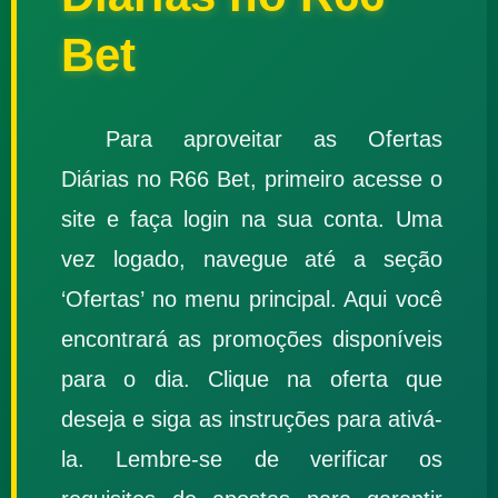
Bet
Para aproveitar as Ofertas
Diárias no R66 Bet, primeiro acesse o
site e faça login na sua conta. Uma
vez logado, navegue até a seção
‘Ofertas’ no menu principal. Aqui você
encontrará as promoções disponíveis
para o dia. Clique na oferta que
deseja e siga as instruções para ativá-
la. Lembre-se de verificar os