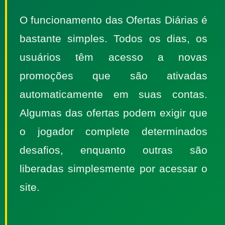
O funcionamento das Ofertas Diárias é
bastante simples. Todos os dias, os
usuários têm acesso a novas
promoções que são ativadas
automaticamente em suas contas.
Algumas das ofertas podem exigir que
o jogador complete determinados
desafios, enquanto outras são
liberadas simplesmente por acessar o
site.