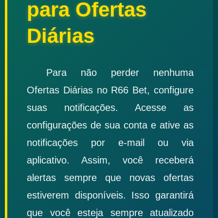
para Ofertas
Diárias
Para não perder nenhuma
Ofertas Diárias no R66 Bet, configure
suas notificações. Acesse as
configurações de sua conta e ative as
notificações por e-mail ou via
aplicativo. Assim, você receberá
alertas sempre que novas ofertas
estiverem disponíveis. Isso garantirá
que você esteja sempre atualizado