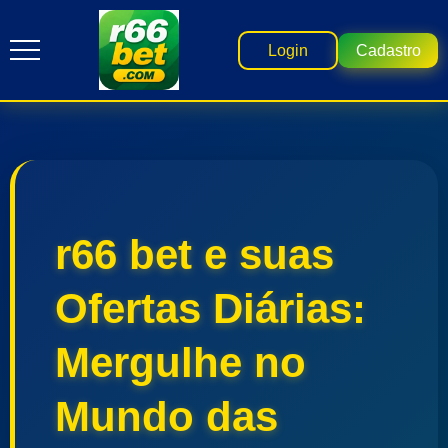
Login
Cadastro
r66 bet e suas
Ofertas Diárias:
Mergulhe no
Mundo das