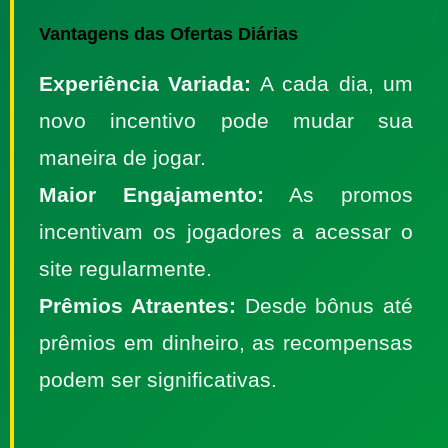
Vantagens das Ofertas Diárias
Experiência Variada:
A cada dia, um
novo incentivo pode mudar sua
maneira de jogar.
Maior Engajamento:
As promos
incentivam os jogadores a acessar o
site regularmente.
Prêmios Atraentes:
Desde bônus até
prêmios em dinheiro, as recompensas
podem ser significativas.