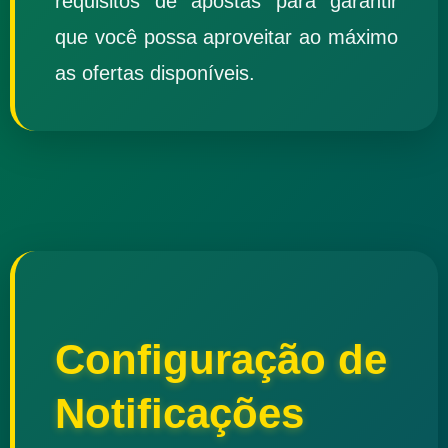
requisitos de apostas para garantir
que você possa aproveitar ao máximo
as ofertas disponíveis.
Configuração de
Notificações