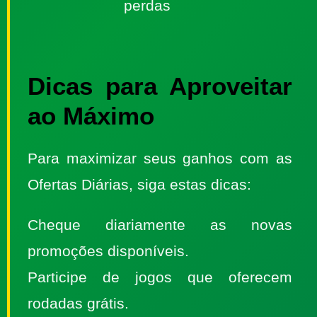
perdas
Dicas para Aproveitar
ao Máximo
Para maximizar seus ganhos com as
Ofertas Diárias, siga estas dicas:
Cheque diariamente as novas
promoções disponíveis.
Participe de jogos que oferecem
rodadas grátis.