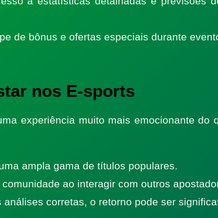
sso a estatísticas detalhadas e previsões de
ipe de bônus e ofertas especiais durante event
tar nos E-sports
uma experiência muito mais emocionante do qu
uma ampla gama de títulos populares.
da comunidade ao interagir com outros apostado
nálises corretas, o retorno pode ser significat