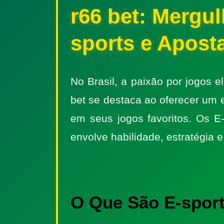
r66 bet: Mergu
sports e Apost
No Brasil, a paixão por jogos e
bet se destaca ao oferecer um 
em seus jogos favoritos. Os 
envolve habilidade, estratégia e
O Que São E-spor