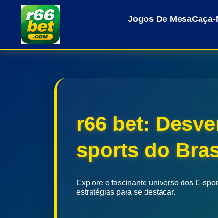
Jogos De Mesa
Caça-
r66 bet: Desv
sports do Bras
Explore o fascinante universo dos E-spo
estratégias para se destacar.