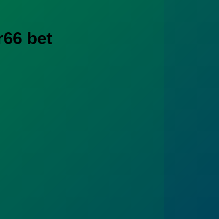
r66 bet