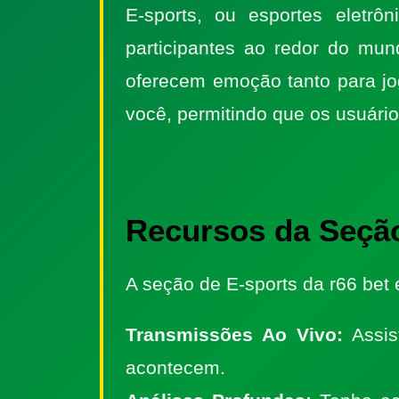
E-sports, ou esportes eletr
participantes ao redor do m
oferecem emoção tanto para jo
você, permitindo que os usuári
Recursos da Seção
A seção de E-sports da r66 bet 
Transmissões Ao Vivo:
Assis
acontecem.