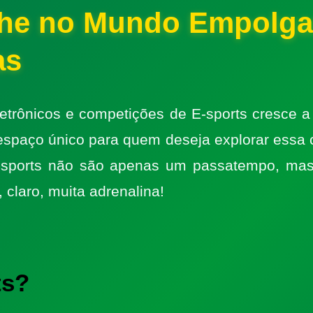
lhe no Mundo Empolga
as
letrônicos e competições de E-sports cresce a
espaço único para quem deseja explorar essa c
E-sports não são apenas um passatempo, mas
, claro, muita adrenalina!
ts?