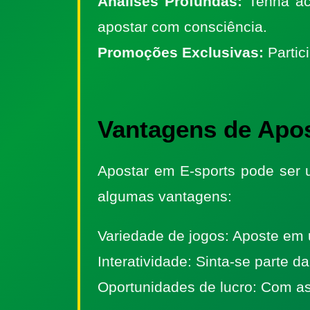
Análises Profundas:
Tenha ace
apostar com consciência.
Promoções Exclusivas:
Partic
Vantagens de Apos
Apostar em E-sports pode ser 
algumas vantagens:
Variedade de jogos: Aposte em 
Interatividade: Sinta-se parte 
Oportunidades de lucro: Com as a